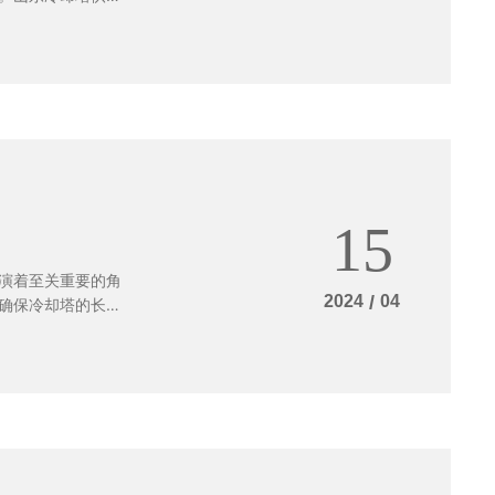
的冷却解决方案。
际生产需要，而定
定性和效率高性。
提高冶金生产效
调节，定制化冷却
节能减排既符合环
定制化冷却塔领域
不仅提供设备，还
15
扮演着至关重要的角
2024
/
04
确保冷却塔的长期
绍冷却塔的维护指
却塔长时间运行
至导致设备故障。
水质。水质不合格
期检查水质，必要
是否正常运转。包
备的正常运行。因