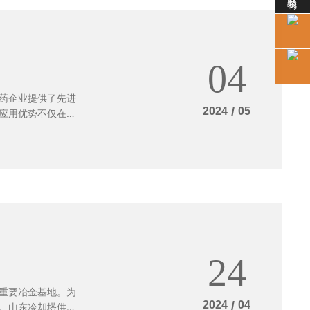
在耐用性方面有着
却塔时需要根据具
的优势和适用场
04
药企业提供了先进
2024
/
05
应用优势不仅在于
过合理的冷却系统
适的工作条件，提
业提供高品质的产
24
重要冶金基地。为
2024
/
04
。山东冷却塔供应