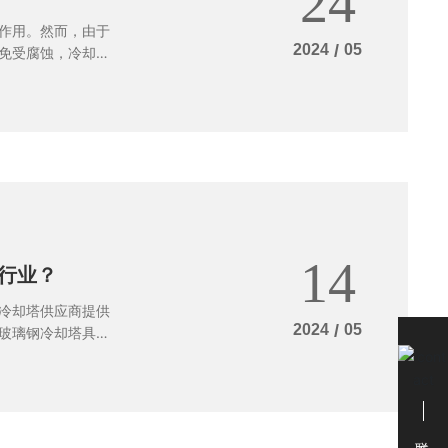
24
作用。然而，由于
2024
/
05
免受腐蚀，冷却塔
关键点，以及山东
的角色。它们通过
冷却塔的工作环境
影响设备的寿命，
题，就需要采取一
可以有效延长设备
题并进行修复，可
术方面有着丰富的
14
油行业？
冷却塔供应商提供
2024
/
05
玻璃钢冷却塔具有
强等特性。那么，
虑到运行环境、使
腐蚀性能优秀，适
在高温、高压等苛
联系我们
维护成本也相对较