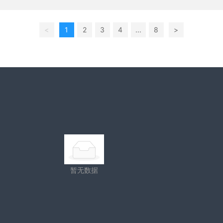
确保客户能够充分利用冷却塔产品的优势，实现生产效率的提升。
<
1
2
3
4
...
8
>
暂无数据