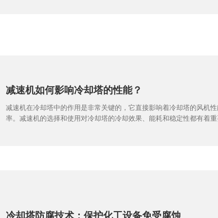
减速机如何影响冷却塔的性能？
减速机在冷却塔中的作用是非常关键的，它直接影响着冷却塔的风机性
率。减速机的选择和使用对冷却塔的冷却效果、能耗和稳定性都有着重
详细探讨减速机在冷却塔中的作用，以及它如何影响冷却塔的性能。在
非常重要的组件，它通过产生强风来促使冷却塔内部的热空气与外界空
而实现散热的目的。而风机的旋转速度和输出功率则由减速机控制。减
定了风机的运行速度和功率输出，进而影响了整个冷却塔的冷却效果。
能够确保风机以适当的速度旋转，既能够保证足够的气流量，又不会造
果减速机的速度过快，风机可能无法有效地产生足够的气流，导致冷却
之，如果减速机的速度过慢，风机可能会过载运转，增加能源消耗和设
个冷却系统的效率。此外，减速机的稳定性也对冷却塔的运行效果有着
冷却塔防腐技术：保护化工设备免受腐蚀
稳定可靠的减速机能够确保