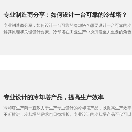
此，定期检查并维护这些零部件，保证其正常运转。最后，选择合适的
也是保证冷却塔长期
专业制造商分享：如何设计一台可靠的冷却塔？
专业制造商分享：如何设计一台可靠的冷却塔？想要设计一台可靠的冷
解其原理和关键设计要素。冷却塔在工业生产中扮演着至关重要的角色
备中。作为山东冷却塔供应商，我们深知如何设计出性能卓越且可靠稳
就来分享一些设计的关键要素。首先，冷却塔的设计需要考虑到其作用
汽与空气的热量交换来降低水温。在设计过程中，要确保冷却塔的结构
畅，以保证有效的散热效果。同时，选择高质量的材料和零部件也是确
的重要因素之一。其次，冷却塔的尺寸和容量需根据实际工程需求来确
环境条件可能需要不同规格的冷却塔。在设计过程中，要考虑到水量、
数，并合理安排风扇和填料等关键部件的布局，以确保冷却效果达到较
期维护和检修也是确保冷却塔可靠性的关键。定期清洗、检查零部件磨
以有效延长冷却塔的使用寿
专业设计的冷却塔产品，提高生产效率
冷却塔生产商一直致力于生产专业设计的冷却塔产品，以提高生产效率
不断推进，冷却塔的需求也日益增长。专业设计的冷却塔产品不仅可以
程中的温度，还能提高设备的运行效率，从而减少能源消耗并延长设备
塔生产商在不断改进产品设计和制造工艺的同时，也注重为客户提供高