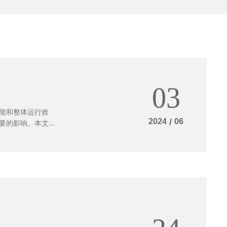
03
能和整体运行效
2024
/
06
要的影响。本文将
冷却塔中，风机是
气进行热交换，从
速机的选择直接决
一种合适的减速机
成能源的浪费。如
效果不理想；反
备的损耗，降低整
直接的影响。一个