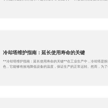
商们通过提供定制化设计和服务，为冶金企业提供了更效率高、更节能
在冶金行业，温度控制是至关重要的。传统的冷却设备往往无法满足实
制化冷却塔可以根据不同工艺要求，精准调节温度，确保生产过程的稳
与传统冷却设备相比，定制化冷却塔能够更好地适应不同工艺的需求，
率。另外，定制化冷却塔还具有更高的节能性能。通过优化设计和精密
塔可以最大限度地减少能源消耗，降低生产成本。对于冶金企业来说，
保要求，又有利于降低运营成本，提高竞争力。山东冷却塔供应商们在
拥有丰富的经验和技术实力，能够为冶金企业量身定制解决方案。他们
提供售后服务和技术支持
冷却塔维护指南：延长使用寿命的关键
**冷却塔维护指南：延长使用寿命的关键**在工业生产中，冷却塔是
色，它能够有效地降低设备的温度，保证生产的正常运转。然而，为了
使用和性能稳定，定期的维护和保养是必不可少的。本文将为您详细介
南，帮助您延长冷却塔的使用寿命。首先，要确保定期清洗冷却塔。冷
后，会积累大量的污垢和杂物，如果不及时清洗，会影响冷却效果，甚
因此，定期清洗冷却塔内部和外部是至关重要的。其次，检查冷却塔的
会导致冷却塔内部腐蚀加速，影响工作效率，甚至损坏设备。因此，定
时进行水质处理，确保水质符合要求。另外，定期检查冷却塔的零部件
括风扇、水泵等部件，如果运转不正常，会导致冷却效果下降，影响设