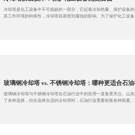
冷却塔是化工设备中不可或缺的一部分，它起着冷却热量、保护设备的
其工作环境的特殊性，冷却塔容易受到腐蚀的影响。为了保护化工设备
防腐技术显得尤为重要。今天我们就来探讨一下冷却塔防腐技术的一些
冷却塔供应商在这方面的贡献。在化工设备中，冷却塔扮演着非常重要
将热量传递到空气或水中，来冷却化工过程中产生的热量。然而，由于
通常潮湿，充满化学物质，所以很容易导致金属材料的腐蚀。这不仅会
还可能造成设备的故障，甚至危及安全。为了有效防止冷却塔的腐蚀问
系列的防腐措施。首先，选择合适的材料非常关键。耐腐蚀性强的材料
的使用寿命。其次，定期检查和维护也是至关重要的。通过及时发现问
以有效避免腐蚀问题的进一步扩大。山东冷却塔供应商在冷却塔防腐技
经验和专业知识。他们
玻璃钢冷却塔 vs. 不锈钢冷却塔：哪种更适合石
玻璃钢冷却塔与不锈钢冷却塔在石油行业中的应用一直备受关注。山东
了各种选择，但在选择合适的冷却塔时，石油行业需要权衡各种因素。
耐腐蚀、重量轻、造价低等优点，而不锈钢冷却塔则具有耐高温、耐压
究竟哪种更适合石油行业呢？在挑选适合的冷却塔时，石油行业需要考
用周期、维护成本等因素。玻璃钢冷却塔对于石油行业来说，由于其耐
用于长期暴露在潮湿、腐蚀性较强的环境中。而不锈钢冷却塔则更适合
刻条件下使用，具有更好的耐久性。玻璃钢冷却塔相对来说造价更低，