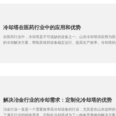
低，对于预算有限的石油行业来说是一个不错的选择。不锈钢冷却塔则
更长的使用寿命，理论上更加稳定可靠。综上所述，石油行业在选择冷
体需求来进行权衡。无论是玻璃钢冷却塔还是不锈钢冷却塔，都有各自
景。最终选择应该基于实
冷却塔在医药行业中的应用和优势
在医药行业中，冷却塔是不可或缺的设备之一。山东冷却塔供应商为医
的冷却解决方案，帮助其保持设备稳定运行、提高生产效率。冷却塔的
其能够有效降低设备温度，更能减少能源消耗、延长设备使用寿命。通
设计和维护，医药企业能够确保生产环境的安全和稳定，为员工提供舒
高生产效率，降低成本，增加利润。山东冷却塔供应商致力于为医药企
品和服务，助力企业实现可持续发展。
解决冶金行业的冷却需求：定制化冷却塔的优势
冶金行业一直是一个需要效率高冷却设备的行业，尤其是在山东这样的
了满足行业的特殊需求，定制化冷却塔成为了一种备受青睐的解决方案